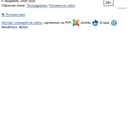
© Академик, 2000-2026
18+
Обратная связь:
Техподдержка
,
Реклама на сайте
👣 Путешествия
Экспорт словарей на сайты
, сделанные на PHP,
Joomla,
Drupal,
WordPress, MODx.