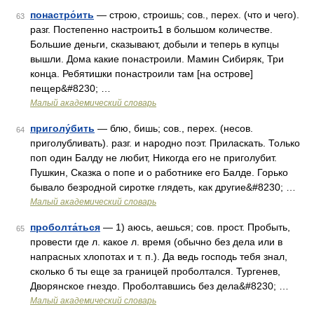
понастро́ить
— строю, строишь; сов., перех. (что и чего).
63
разг. Постепенно настроить1 в большом количестве.
Большие деньги, сказывают, добыли и теперь в купцы
вышли. Дома какие понастроили. Мамин Сибиряк, Три
конца. Ребятишки понастроили там [на острове]
пещер&#8230; …
Малый академический словарь
приголу́бить
— блю, бишь; сов., перех. (несов.
64
приголубливать). разг. и народно поэт. Приласкать. Только
поп один Балду не любит, Никогда его не приголубит.
Пушкин, Сказка о попе и о работнике его Балде. Горько
бывало безродной сиротке глядеть, как другие&#8230; …
Малый академический словарь
проболта́ться
— 1) аюсь, аешься; сов. прост. Пробыть,
65
провести где л. какое л. время (обычно без дела или в
напрасных хлопотах и т. п.). Да ведь господь тебя знал,
сколько б ты еще за границей проболтался. Тургенев,
Дворянское гнездо. Проболтавшись без дела&#8230; …
Малый академический словарь