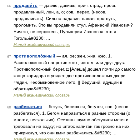
продави́ть
— давлю, давишь; прич. страд. прош.
66
продавленный, лен, а, о; сов., перех. (несов.
продавливать). Сильно надавив, нажав, прогнуть,
проломить. Это вы продавили стул, Афанасий Иванович?
Ничего, не сердитесь, Пульхерия Ивановна: это я.
Гоголь,&#8230; …
Малый академический словарь
противополо́жный
— ая, ое; жен, жна, жно. 1.
67
Расположенный напротив кого , чего л. или друг друга.
Противоположный берег. □ [Алеша] дошел почти до самого
конца коридора и увидел две противоположных двери.
Федин, Необыкновенное лето. || Ведущий, идущий в
обратную&#8230; …
Малый академический словарь
разбежа́ться
— бегусь, бежишься, бегутся; сов. (несов.
68
разбегаться). 1. Бегом направиться в разные стороны (о
многих, нескольких). Осетины шумно обступили меня и
требовали на водку; но штабс капитан так грозно на них
прикрикнул, что они вмиг разбежались.&#8230; …
Малый академический словарь