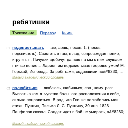
ребятишки
Толкование
Перевод
Книги
подсви́стывать
— аю, аешь; несов. 1. (несов.
61
подсвистеть). Свистеть в такт, в лад, сопровождая пение,
игру и т. п. Пичужки щебечут да поют, а мы с ним слушаем
птичье пение… Ларион им подсвистывает хорошо умел! М.
Горький, Исповедь. За ребятами, ходившими по&#8230; …
Малый академический словарь
полюби́ться
— люблюсь, любишься; сов., кому. разг.
62
Вызвать в ком л. чувство большого расположения к себе,
сильно понравиться. Я рад, что Глинке полюбились мои
стихи. Пушкин, Письмо Л. С. Пушкину, 30 янв. 1823.
Панфилов сказал: Солдат идет в бой не умирать, а&#8230;
…
Малый академический словарь